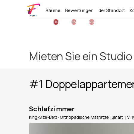
Räume
Bewertungen
der Standort
K
DE
EN
RU
Mieten Sie ein Studio 
#1 Doppelappartemen
Schlafzimmer
King-Size-Bett · Orthopädische Matratze · Smart TV ·