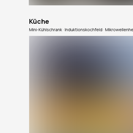
Küche
Mini-Kühlschrank · Induktionskochfeld · Mikrowellenh